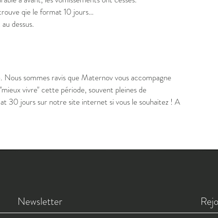
rouve qie le format 10 jours…
 au dessus.
ce. Nous sommes ravis que Maternov vous accompagne
"mieux vivre" cette période, souvent pleines de
 30 jours sur notre site internet si vous le souhaitez ! A
Newsletter
Rejo