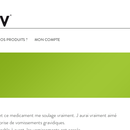
Aller au contenu
OS PRODUITS ?
MON COMPTE
NTATION
e et ce medicament me soulage vraiment. J aurai vraiment aimé
ME
 prise de vomissements gravidiques.
rable à avant, les vomissements ont cessés.